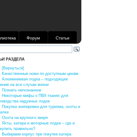
лиотека
Форум
Статьи
ЬИ РАЗДЕЛА
↑
[Вернуться]
↓
Качественные ножи по доступным ценам
↓
Алюминиевая лодка – подходящее
ение на все случаи жизни
↓
Познать непознанное
↓
Некоторые мифы о ПВХ-тканях для
изводства надувных лодок
↓
Покупка экипировки для туризма, охоты и
алки
↓
Охота на крупного зверя
↓
Яхты, катера и моторные лодки – где и
 купить правильно?
↓
Выбираем корпус при покупке катера