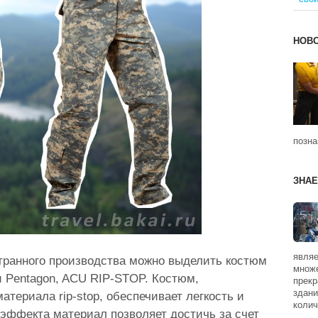
НОВ
позна
ЗНАЕ
являе
транного производства можно выделить костюм
множе
и Pentagon, ACU RIP-STOP. Костюм,
прекр
здани
атериала rip-stop, обеспечивает легкость и
колич
 эффекта материал позволяет достичь за счет