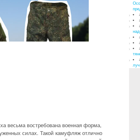
Осо
пре
над
тян
луч
ха весьма востребована военная форма,
уженных силах. Такой камуфляж отлично