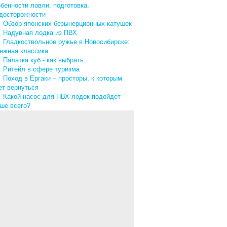
бенности ловли, подготовка,
досторожности
↓
Обзор японских безынерционных катушек
↓
Надувная лодка из ПВХ
↓
Гладкоствольное ружье в Новосибирске:
ежная классика
↓
Палатка куб - как выбрать
↓
Ритейл в сфере туризма
↓
Поход в Ергаки – просторы, к которым
ет вернуться
↓
Какой насос для ПВХ лодок подойдет
ше всего?