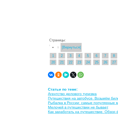
Страницы:
↑
[Вернуться]
1
2
3
4
5
6
7
8
20
21
22
23
24
25
26
27
Статьи по теме:
Агентство делового туризма
Путешествия на автобусе. Возьмём биле
Рыбалка в России: самые популярные м
Мелочей в путешествии не бывает
Как заработать на путешествие. Обзор