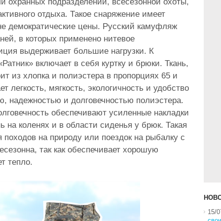
и охранных подразделений, всесезонной охоты,
активного отдыха. Такое снаряжение имеет
не демократические цены. Русский камуфляж
ней, в которых применено нитевое
ниция выдерживает большие нагрузки. К
Ратник» включает в себя куртку и брюки. Ткань,
оит из хлопка и полиэстера в пропорциях 65 и
ет легкость, мягкость, экологичность и удобство
ью, надежностью и долговечностью полиэстера.
олговечность обеспечивают усиленные накладки
нь на коленях и в области сиденья у брюк. Такая
 походов на природу или поездок на рыбалку с
есезонна, так как обеспечивает хорошую
т тепло.
НОВО
15/0
свои