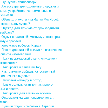
↓
Где купить тепловизор?
↓
Аксессуары для охотничьего оружия и
ьные устройства: их применение и
бенности
↓
Обувь для охоты и рыбалки MuckBoot.
 может быть лучше?
↓
Одежда для туризма от производителя:
 выбрать?
↓
Отдых с палаткой: максимум комфорта,
имум проблем
↓
Уловистые воблеры Rapala
↓
Пешня для зимней рыбалки - назначение
арианты изготовления
↓
Ножи из дамасской стали: описание и
актеристики
↓
Экипировка в стиле military
↓
Как грамотно выбрать качественный
цел ночного видения
↓
Набираем команду в поход
↓
Новые возможности для активного
ыха и спорта
↓
Экипировка для активных мужчин
↓
Открываем магазин снаряжения для
истов
↓
Лучший отдых - рыбалка в Карелии.