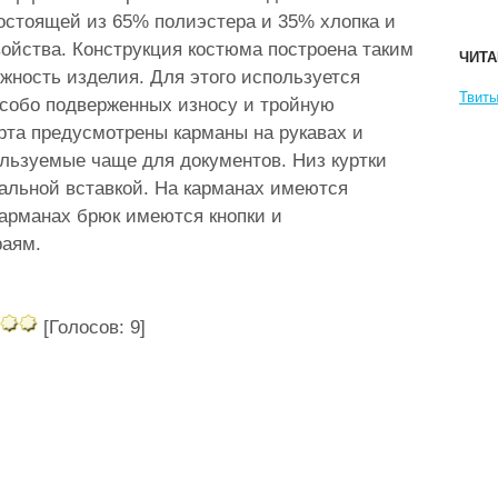
остоящей из 65% полиэстера и 35% хлопка и
йства. Конструкция костюма построена таким
ЧИТА
жность изделия. Для этого используется
Твиты
 особо подверженных износу и тройную
рта предусмотрены карманы на рукавах и
ользуемые чаще для документов. Низ куртки
альной вставкой. На карманах имеются
карманах брюк имеются кнопки и
раям.
[Голосов: 9]