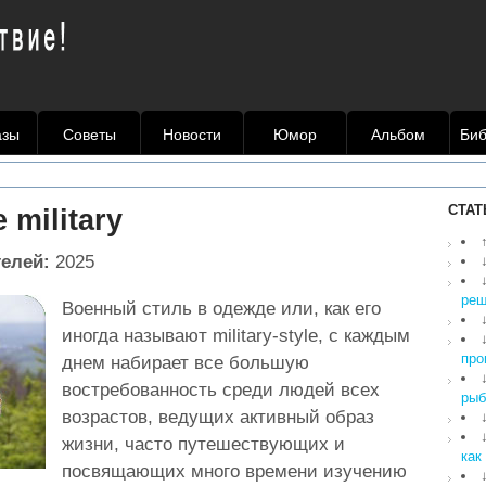
азы
Советы
Новости
Юмор
Альбом
Биб
СТАТ
 military
телей:
2025
реш
Военный стиль в одежде или, как его
иногда называют military-style, с каждым
про
днем набирает все большую
востребованность среди людей всех
рыб
возрастов, ведущих активный образ
жизни, часто путешествующих и
как
посвящающих много времени изучению