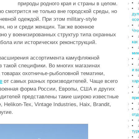
природы родного края и страны в целом.
 смотрится не только вне городской среды, но
дул
евной одеждой. При этом military-style
осо
н, но и среди женщин. Так же военное
Что
рно у военизированных структур типа охранных
бола или исторических реконструкций.
как
мин
я расширения ассортимента камуфляжной
 такой специфики. Во многих магазинах
и в
 товарах охотничье-рыболовной тематики,
е
от самых разных производителей. Чаще всего
хар
 военная форма России, Европы, США и других
одителей представлены такие широко известные
при
Helikon-Tex, Vintage Industries, Haix, Brandit,
ругие.
отд
тур