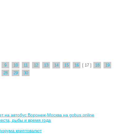
9
10
11
12
13
14
15
16
[ 17 ]
18
19
28
29
30
т на автобус Воронеж-Москва на gobus.online
еста, рыбы и время года
 форума криптовалют