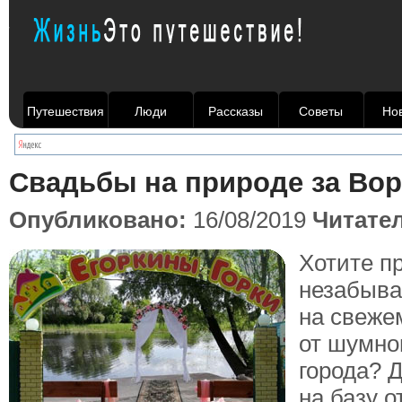
Путешествия
Люди
Рассказы
Советы
Но
Свадьбы на природе за Во
Опубликовано:
16/08/2019
Читате
Хотите п
незабыв
на свеже
от шумно
города? 
на базу 