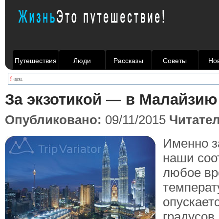
Путешествия
Люди
Рассказы
Советы
Но
За экзотикой — в Малайзию
Опубликовано:
09/11/2015
Читате
Именно з
наши соо
любое вр
температ
опускает
градусов