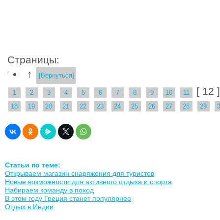
Страницы:
↑
[Вернуться]
[ 12 
1
2
3
4
5
6
7
8
9
10
11
18
19
20
21
22
23
24
25
26
27
28
29
Статьи по теме:
Открываем магазин снаряжения для туристов
Новые возможности для активного отдыха и спорта
Набираем команду в поход
В этом году Греция станет популярнее
Отдых в Индии