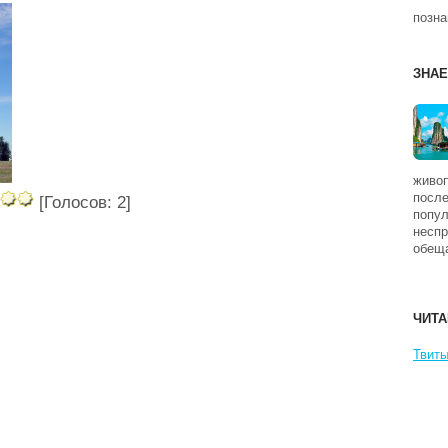
позна
ЗНАЕ
живоп
после
[Голосов: 2]
попул
неспр
обеща
ЧИТА
Твиты