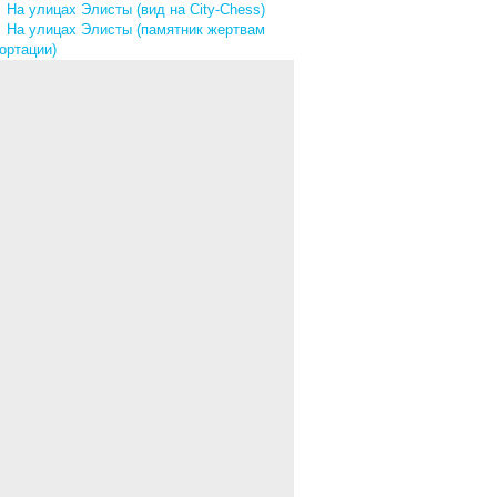
↓
На улицах Элисты (вид на City-Chess)
↓
На улицах Элисты (памятник жертвам
ортации)