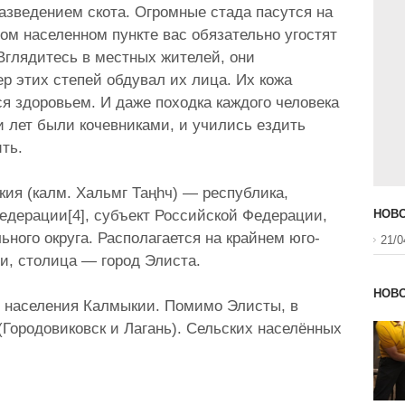
азведением скота. Огромные стада пасутся на
бом населенном пункте вас обязательно угостят
Вглядитесь в местных жителей, они
ер этих степей обдувал их лица. Их кожа
ься здоровьем. И даже походка каждого человека
и лет были кочевниками, и учились ездить
ть.
кия (калм. Хальмг Таңһч) — республика,
едерации[4], субъект Российской Федерации,
НОВО
ного округа. Располагается на крайнем юго-
21/0
и, столица — город Элиста.
НОВ
и населения Калмыкии. Помимо Элисты, в
(Городовиковск и Лагань). Сельских населённых