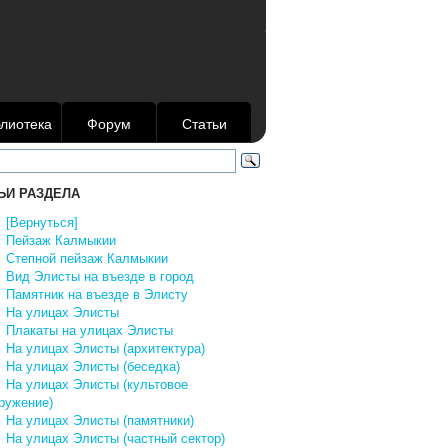
лиотека
Форум
Статьи
ЬИ РАЗДЕЛА
↑
[Вернуться]
↓
Пейзаж Калмыкии
↓
Степной пейзаж Калмыкии
↓
Вид Элисты на въезде в город
↓
Памятник на въезде в Элисту
↓
На улицах Элисты
↓
Плакаты на улицах Элисты
↓
На улицах Элисты (архитектура)
↓
На улицах Элисты (беседка)
↓
На улицах Элисты (культовое
ружение)
↓
На улицах Элисты (памятники)
↓
На улицах Элисты (частный сектор)